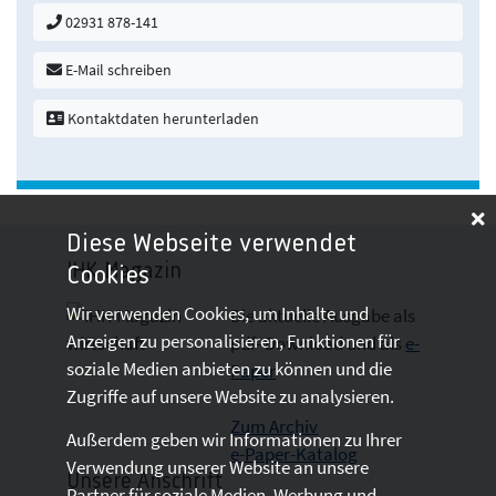
02931 878-141
E-Mail schreiben
Kontaktdaten herunterladen
Diese Webseite verwendet
IHK-Magazin
Cookies
Wir verwenden Cookies, um Inhalte und
Die aktuelle Ausgabe als
Anzeigen zu personalisieren, Funktionen für
pdf- Download
und als
e-
soziale Medien anbieten zu können und die
Paper
Zugriffe auf unsere Website zu analysieren.
Zum Archiv
Außerdem geben wir Informationen zu Ihrer
e-Paper-Katalog
Verwendung unserer Website an unsere
Unsere Anschrift
Partner für soziale Medien, Werbung und