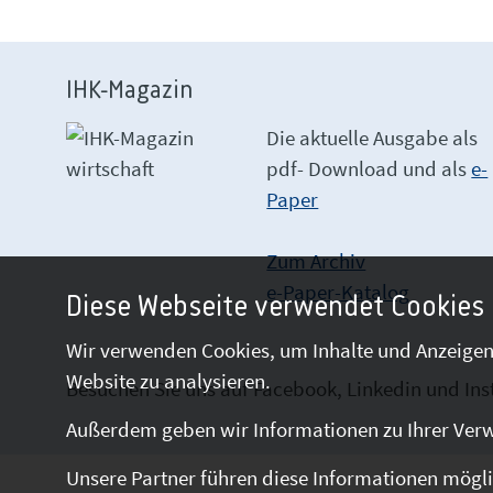
IHK-Magazin
Die aktuelle Ausgabe als
pdf- Download
und als
e-
Paper
Zum Archiv
e-Paper-Katalog
Diese Webseite verwendet Cookies
Wir verwenden Cookies, um Inhalte und Anzeigen 
Website zu analysieren.
Besuchen Sie uns auf Facebook, Linkedin und In
Außerdem geben wir Informationen zu Ihrer Verw
Unsere Partner führen diese Informationen mögli