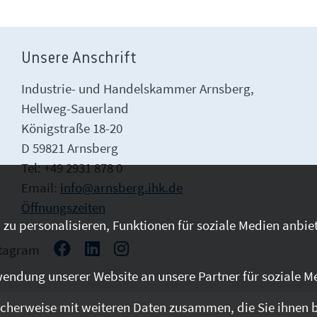
Unsere Anschrift
Industrie- und Handelskammer Arnsberg,
Hellweg-Sauerland
Königstraße 18-20
D 59821 Arnsberg
Tel: +49 2931 878 0
Email:
info@arnsberg.ihk.de
Öffnungszeiten
zu personalisieren, Funktionen für soziale Medien anbiet
stagram
endung unserer Website an unsere Partner für soziale M
cherweise mit weiteren Daten zusammen, die Sie ihnen be