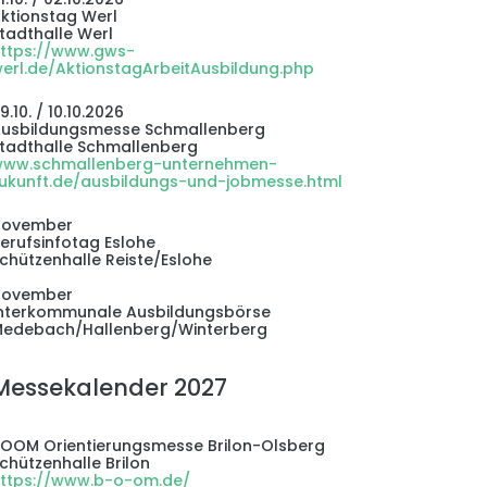
ktionstag Werl
tadthalle Werl
ttps://www.gws-
erl.de/AktionstagArbeitAusbildung.php
9.10. / 10.10.2026
usbildungsmesse Schmallenberg
tadthalle Schmallenberg
ww.schmallenberg-unternehmen-
ukunft.de/ausbildungs-und-jobmesse.html
November
erufsinfotag Eslohe
chützenhalle Reiste/Eslohe
November
nterkommunale Ausbildungsbörse
edebach/Hallenberg/Winterberg
Messekalender 2027
OOM Orientierungsmesse Brilon-Olsberg
chützenhalle Brilon
ttps://www.b-o-om.de/