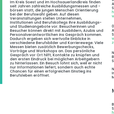
Im Kreis Soest und im Hochsauerlandkreis finden
A
seit Jahren zahlreiche Ausbildungsmessen und -
S
börsen statt, die jungen Menschen Orientierung
h
bei der Berufswahl geben. Auf diesen
w
Veranstaltungen stellen Unternehmen,
Institutionen und Berufskollegs ihre Ausbildungs-
0
und Studienangebote vor. Besucherinnen und
A
Besucher können direkt mit Ausbildern, Azubis und
S
Personalverantwortlichen ins Gespräch kommen.
w
Dadurch ergeben sich wertvolle Einblicke in
z
verschiedene Berufsbilder und Karrierewege. Viele
Messen bieten zusätzlich Bewerbungschecks,
Vorträge und Workshops an. Das persönliche
Gespräch vor Ort hilft, Kontakte zu knüpfen und
B
den ersten Eindruck bei möglichen Arbeitgebern
S
zu hinterlassen. Ein Besuch lohnt sich, weil er nicht
nur Informationen liefert, sondern auch echte
Chancen für einen erfolgreichen Einstieg ins
I
Berufsleben eröffnet.
M
B
S
h