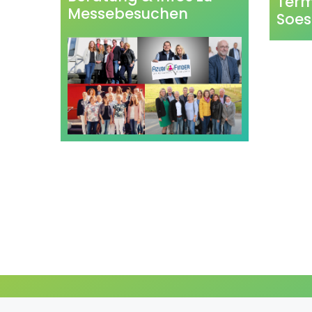
Term
Messebesuchen
Soes