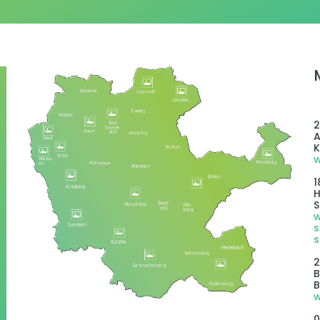
2
A
K
w
1
H
S
w
s
s
2
B
B
w
0