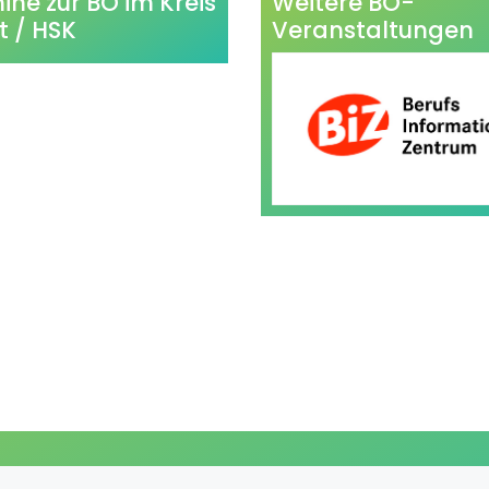
ine zur BO im Kreis
Weitere BO-
t / HSK
Veranstaltungen