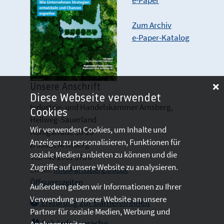
e-Paper
Zum Archiv
e-Paper-Katalog
Unsere Anschrift
Diese Webseite verwendet
Industrie- und Handelskammer Arnsberg,
Cookies
Hellweg-Sauerland
Wir verwenden Cookies, um Inhalte und
Königstraße 18-20
Anzeigen zu personalisieren, Funktionen für
D 59821 Arnsberg
soziale Medien anbieten zu können und die
Tel: +49 2931 878 0
Zugriffe auf unsere Website zu analysieren.
Email:
info@arnsberg.ihk.de
Öffnungszeiten
Außerdem geben wir Informationen zu Ihrer
Verwendung unserer Website an unsere
Erklärung zur Barrierefreiheit
Partner für soziale Medien, Werbung und
Gebärdensprache