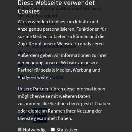
Diese Webseite verwendet
Industrie- und Handelskammer Arnsberg,
Cookies
Hellweg-Sauerland
Wir verwenden Cookies, um Inhalte und
Königstraße 18-20
Anzeigen zu personalisieren, Funktionen für
D 59821 Arnsberg
soziale Medien anbieten zu können und die
Tel: +49 2931 878 0
Zugriffe auf unsere Website zu analysieren.
Email:
info@arnsberg.ihk.de
Öffnungszeiten
Außerdem geben wir Informationen zu Ihrer
Verwendung unserer Website an unsere
Erklärung zur Barrierefreiheit
Partner für soziale Medien, Werbung und
Gebärdensprache
Analysen weiter.
Unsere Partner führen diese Informationen
Leichte Sprache
möglicherweise mit weiteren Daten
zusammen, die Sie ihnen bereitgestellt haben
oder die sie im Rahmen Ihrer Nutzung der
Dienste gesammelt haben.
Notwendig
Statistiken