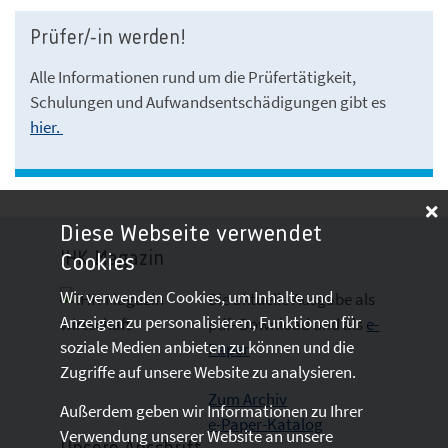
Prüfer/-in werden!
Alle Informationen rund um die Prüfertätigkeit,
Schulungen und Aufwandsentschädigungen gibt es
hier.
Diese Webseite verwendet
IHK-Magazin
Cookies
Wir verwenden Cookies, um Inhalte und
Die aktuelle Ausgabe als
Anzeigen zu personalisieren, Funktionen für
pdf- Download
und als
e-
soziale Medien anbieten zu können und die
Paper
Zugriffe auf unsere Website zu analysieren.
Zum Archiv
Außerdem geben wir Informationen zu Ihrer
e-Paper-Katalog
Verwendung unserer Website an unsere