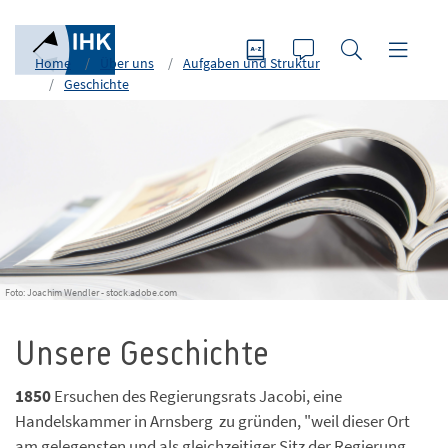
Home
Über uns
Aufgaben und Struktur
Geschichte
Foto: Joachim Wendler - stock.adobe.com
Unsere Geschichte
1850
Ersuchen des Regierungsrats Jacobi, eine
Handelskammer in Arnsberg zu gründen, "weil dieser Ort
am gelegensten und als gleichzeitiger Sitz der Regierung