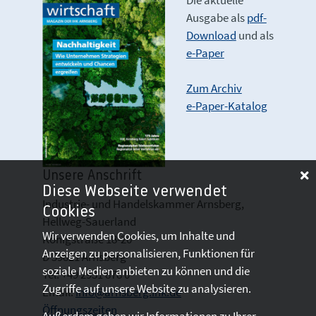
Die aktuelle
Ausgabe als
pdf-
Download
und als
e-Paper
Zum Archiv
e-Paper-Katalog
Unsere Anschrift
Diese Webseite verwendet
Industrie- und Handelskammer Arnsberg,
Cookies
Hellweg-Sauerland
Wir verwenden Cookies, um Inhalte und
Königstraße 18-20
Anzeigen zu personalisieren, Funktionen für
D 59821 Arnsberg
soziale Medien anbieten zu können und die
Tel: +49 2931 878 0
Zugriffe auf unsere Website zu analysieren.
Email:
info@arnsberg.ihk.de
Öffnungszeiten