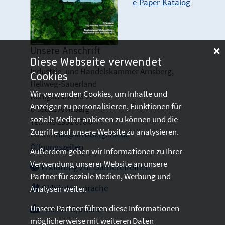
e-Paper-Katalog
Unsere Anschrift
Diese Webseite verwendet
Industrie- und Handelskammer Arnsberg,
Cookies
Hellweg-Sauerland
Wir verwenden Cookies, um Inhalte und
Königstraße 18-20
Anzeigen zu personalisieren, Funktionen für
D 59821 Arnsberg
soziale Medien anbieten zu können und die
Tel: +49 2931 878 0
Zugriffe auf unsere Website zu analysieren.
Email:
info@arnsberg.ihk.de
Öffnungszeiten
Außerdem geben wir Informationen zu Ihrer
Verwendung unserer Website an unsere
Erklärung zur Barrierefreiheit
Partner für soziale Medien, Werbung und
Gebärdensprache
Analysen weiter.
Unsere Partner führen diese Informationen
Leichte Sprache
möglicherweise mit weiteren Daten