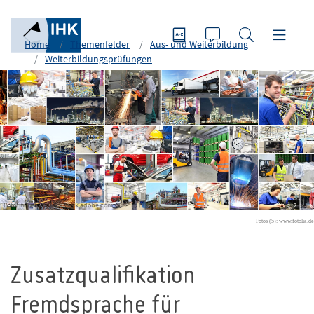
Home
Themenfelder
Aus- und Weiterbildung
Weiterbildungsprüfungen
Foto: industrieblick - stock.adobe.com
Fotos (5): www.fotolia.de
Zusatzqualifikation
Fremdsprache für