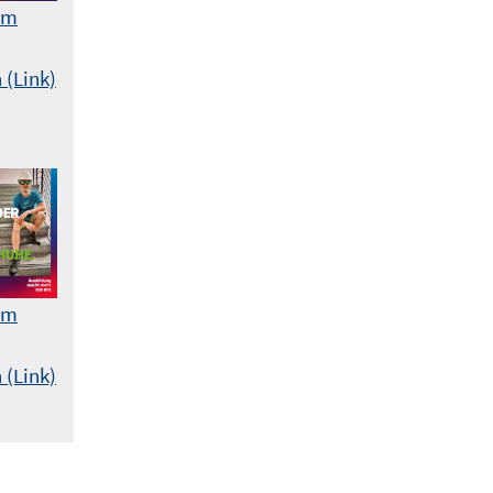
am
 (Link)
am
 (Link)