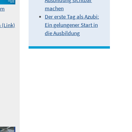
machen
am
Der erste Tag als Azubi:
Ein gelungener Start in
 (Link)
die Ausbildung