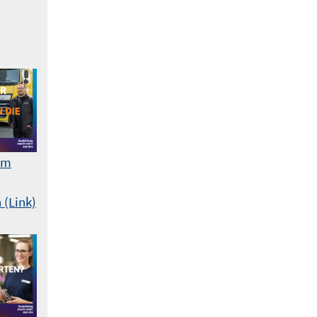
am
 (Link)