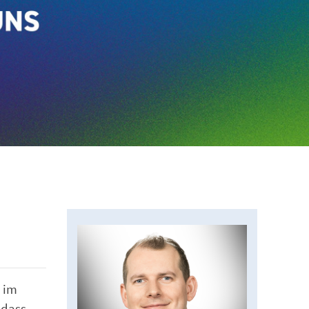
 im
 dass