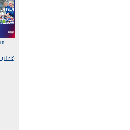
am
 (Link)