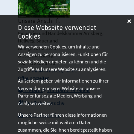
Unsere Anschrift
Diese Webseite verwendet
Industrie- und Handelskammer Arnsberg,
Cookies
Hellweg-Sauerland
Wir verwenden Cookies, um Inhalte und
Königstraße 18-20
Anzeigen zu personalisieren, Funktionen für
D 59821 Arnsberg
soziale Medien anbieten zu können und die
Tel: +49 2931 878 0
Zugriffe auf unsere Website zu analysieren.
Email:
info@arnsberg.ihk.de
Öffnungszeiten
Außerdem geben wir Informationen zu Ihrer
Verwendung unserer Website an unsere
Erklärung zur Barrierefreiheit
Partner für soziale Medien, Werbung und
Gebärdensprache
Analysen weiter.
Unsere Partner führen diese Informationen
Leichte Sprache
möglicherweise mit weiteren Daten
zusammen, die Sie ihnen bereitgestellt haben